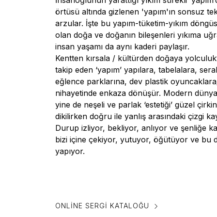
İnsanoğlunun yarattığı yıkım sürekli ‘yapım’d
örtüsü altında gizlenen 'yapım'ın sonsuz tekr
arzular. İşte bu yapım-tüketim-yıkım döngü
olan doğa ve doğanın bileşenleri yıkıma uğr
insan yaşamı da aynı kaderi paylaşır.
Kentten kırsala / kültürden doğaya yolculukta
takip eden ‘yapım’ yapılara, tabelalara, ser
eğlence parklarına, dev plastik oyuncaklar
nihayetinde enkaza dönüşür. Modern dünya
yine de neşeli ve parlak ‘estetiği’ güzel çir
dikilirken doğru ile yanlış arasındaki çizgi ka
Durup izliyor, bekliyor, anlıyor ve şenliğe ka
bizi içine çekiyor, yutuyor, öğütüyor ve bu 
yapıyor.
ONLINE SERGI KATALOĞU