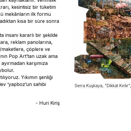
an kaynaklanır. Verimlilik
arı, kesintisiz bir tüketim
sü mekânların ilk formu
adıktan kısa bir süre sonra
 insanı kararlı bir şekilde
alara, reklam panolarına,
a/maketlere, çöplere ve
nın Pop Art’tan uzak ama
kin ayırmadan karşımıza
ybolur.
tılıyoruz. Yıkımın şenliği
dev ‘yapboz’un sahibi
Serra Kuşkaya, "Dikkat Kırılır"
- Huri Kiriş