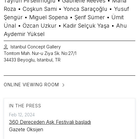
Tayfun Pirselimoğlu • Gabrielle Reeves • Maria
Roza • Coşkun Sami • Yonca Saraçoğlu • Yusuf
Şengür • Miguel Sopena • Şerif Sümer • Ümit
Ünal • Özcan Uzkur • Kadir Selçuk Yaşa • Ahu
Aydemir Yüksel
Istanbul Concept Gallery
Tomtom Mah. Nur-u Ziya Sk. No:27/1
34433 Beyoglu, Istanbul, TR
ONLINE VIEWING ROOM
IN THE PRESS
Feb 12, 2024
360 Dereceden Aşk Festivali başladı
Gazete Oksijen