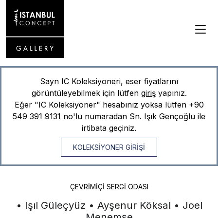
Sayn IC Koleksiyoneri, eser fiyatlarını
görüntüleyebilmek için lütfen
giriş
yapınız.
Eğer "IC Koleksiyoner" hesabınız yoksa lütfen
+90
549 391 9131
no'lu numaradan Sn. Işık Gençoğlu ile
irtibata geçiniz.
KOLEKSİYONER GİRİŞİ
ÇEVRIMIÇI SERGI ODASI
• Işıl Güleçyüz • Ayşenur Köksal • Joel
Menemşe