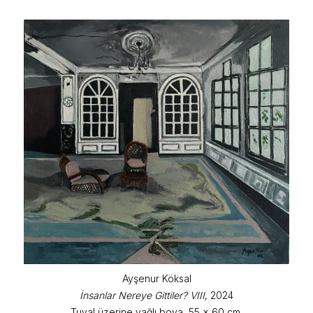
Ayşenur Köksal
İnsanlar Nereye Gittiler? VIII
, 2024
Tuval üzerine yağlı boya, 55 x 60 cm.