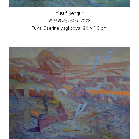
Yusuf Şengür
Eski Bahçede I
, 2023
Tuval üzerine yağlıboya, 90 x 110 cm.