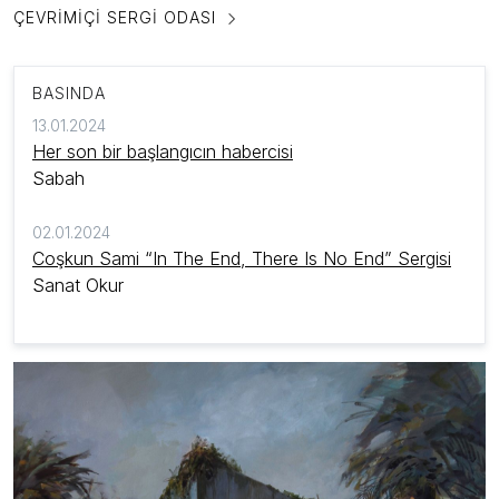
ÇEVRIMIÇI SERGI ODASI
BASINDA
13.01.2024
Her son bir başlangıcın habercisi
Sabah
02.01.2024
Coşkun Sami “In The End, There Is No End” Sergisi
Sanat Okur