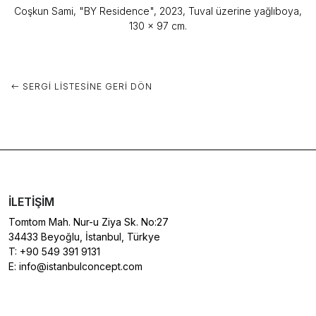
Coşkun Sami, "BY Residence", 2023, Tuval üzerine yağlıboya,
130 x 97 cm.
SERGI LISTESINE GERI DÖN
İLETIŞIM
Tomtom Mah. Nur-u Ziya Sk. No:27
34433 Beyoğlu, İstanbul, Türkye
T:
+90 549 391 9131
E:
info@istanbulconcept.com