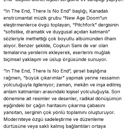
“In The End, There Is No End” başlığı, Kanadalı
enstrümantal müzik grubu “New Age Doom”un
eleştirmenlerce övgü toplayan, “Pitchfork” dergisinin
“sofistike, dramatik ve duygusal açıdan katmanlı”
sözleriyle methettiği çok boyutlu albümünden ilham
alıyor. Benzer şekilde, Coşkun Sami de var olan
temalarına yenilerini ekleyerek, eserlerini muğlak
biçimsel yaklaşım ve üslup örgüsünde sunuyor.
“In The End, There Is No End”, şiirsel başlığına
rağmen, “büyük çıkarımlar” yapmak yerine ressamın
yolculuğuyla ilgileniyor; zaman, mekân ve inşa edilmiş
anlam katmanları arasındaki kişisel yolculuğuyla. Son
dönemine ait resimler ve desenler, radikal dönüşümün
eşiğindeki bir çağın haritasını çıkarma çabasını
yansıtan, serginin çok yönlü toplamını oluşturuyor.
Moderniteye özgü sadeleştirme ve düzenleme
dürtüsüne veya saklı kalmış bağlantıları ortaya