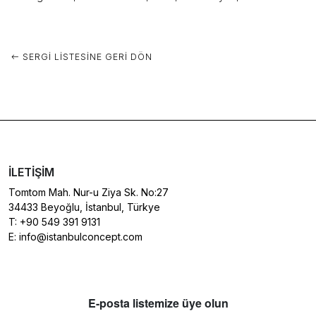
SERGI LISTESINE GERI DÖN
İLETIŞIM
Tomtom Mah. Nur-u Ziya Sk. No:27
34433 Beyoğlu, İstanbul, Türkye
T:
+90 549 391 9131
E:
info@istanbulconcept.com
E-posta listemize üye olun