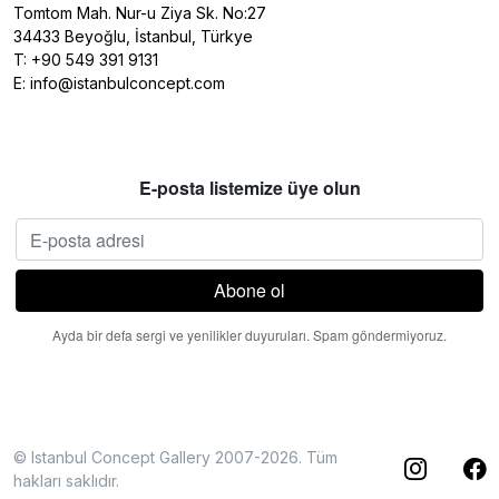
Tomtom Mah. Nur-u Ziya Sk. No:27
34433 Beyoğlu, İstanbul, Türkye
T:
+90 549 391 9131
E:
info@istanbulconcept.com
E-posta listemize üye olun
Ayda bir defa sergi ve yenilikler duyuruları. Spam göndermiyoruz.
© Istanbul Concept Gallery 2007-2026. Tüm
hakları saklıdır.