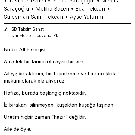
• Yavuz Pilevneli • Yonca Saraçoğlu • Mediha
Saraçoğlu • Meliha Sözeri • Eda Tekcan •
Süleyman Saim Tekcan • Ayşe Yaltırım
İBB Taksim Sanat
Taksim Metro İstasyonu, -1.
Bu bir AİLE sergisi.
Ama tek bir tanımı olmayan bir aile.
Aileyi; bir aktarım, bir biçimlenme ve bir süreklilik
mekânı olarak ele alıyoruz.
Hafıza, burada başlangıç noktasıdır.
İz bırakan, silinmeyen, kuşaktan kuşağa taşınan.
Üretim hiçbir zaman “hazır” değildir.
Aile de öyle.