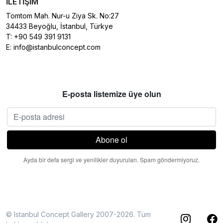
İLETIŞIM
Tomtom Mah. Nur-u Ziya Sk. No:27
34433 Beyoğlu, İstanbul, Türkye
T:
+90 549 391 9131
E:
info@istanbulconcept.com
E-posta listemize üye olun
Ayda bir defa sergi ve yenilikler duyuruları. Spam göndermiyoruz.
© Istanbul Concept Gallery 2007-2026. Tüm