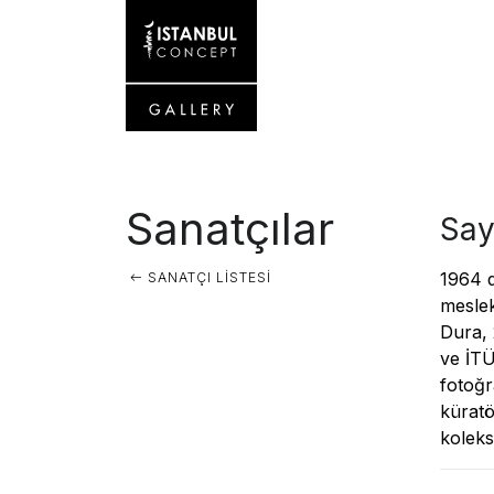
Sanatçılar
Say
1964 d
SANATÇI LISTESI
meslek
Dura,
ve İTÜ
fotoğr
küratö
koleks