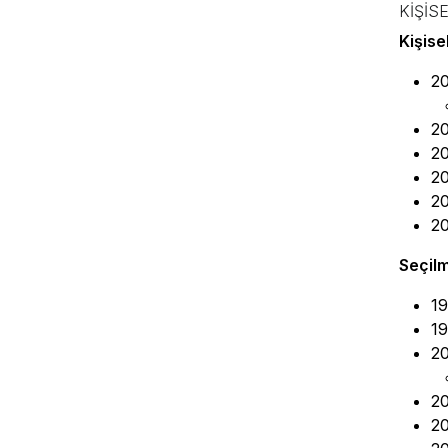
KIŞIS
Kişise
20
20
20
20
20
20
Seçilm
19
19
20
20
20