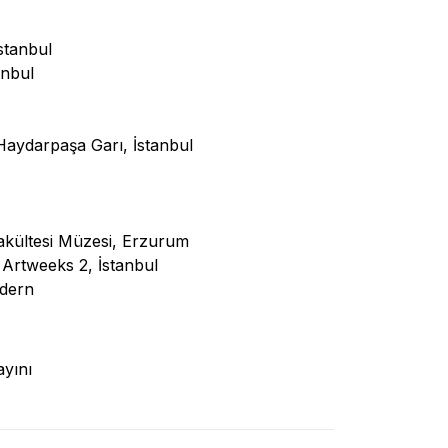
stanbul
anbul
Haydarpaşa Garı, İstanbul
Fakültesi Müzesi, Erzurum
Artweeks 2, İstanbul
odern
ayını