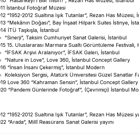
10 “Hasankeyf’i Bilir misin?”, Rezan Has Müzesi, İstanbul
11 İstanbul Fotoğraf Müzesi
12 “1952-2012 Sualtına Işık Tutanlar”, Rezan Has Müzesi, İ
13 “Mekânın Doğası”, Bay İnşaat Hilpark Suites İstinye, İst
14 İTÜ Taşkışla, İstanbul
“Sinerji”, Taksim Cumhuriyet Sanat Galerisi, İstanbul
15 15. Uluslararası Marmara Sualtı Görüntüleme Festivali, 
“İFSAK Arşivi Aralanıyor”, İFSAK Galeri, İstanbul
“Nature in Love”, Love 360, İstanbul Concept Gallery
16 “İnsan İnsanı Çekermiş”, İstanbul Modern
Koleksiyon Sergisi, Atatürk Üniversitesi Güzel Sanatlar 
19 Love 360 “Kahraman Sensin”, İstanbul Concept Gallery 
20 “Pandemi Günlerinde Fotoğraf”, (Çevrimiçi) İstanbul M
12 “1952-2012 Sualtına Işık Tutanlar”, Rezan Has Müzesi y
22 “Arada”, Millî Reasürans Sanat Galerisi yayını