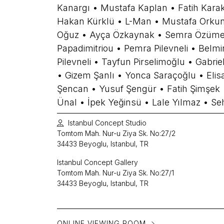
Kanargı • Mustafa Kaplan • Fatih Kara
Hakan Kürklü • L-Man • Mustafa Orku
Oğuz • Ayça Özkaynak • Semra Özümer
Papadimitriou • Pemra Pilevneli • Belmi
Pilevneli • Tayfun Pirselimoğlu • Gabri
• Gizem Şanlı • Yonca Saraçoğlu • Elis
Şencan • Yusuf Şengür • Fatih Şimşek 
Ünal • İpek Yeğinsü • Lale Yılmaz • Se
Istanbul Concept Studio
Tomtom Mah. Nur-u Ziya Sk. No:27/2
34433 Beyoglu, Istanbul, TR
Istanbul Concept Gallery
Tomtom Mah. Nur-u Ziya Sk. No:27/1
34433 Beyoglu, Istanbul, TR
ONLINE VIEWING ROOM