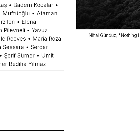
kaş • Badem Kocalar •
n Müftüoğlu • Ataman
zifon • Elena
n Pilevneli • Yavuz
Nihal Gündüz, "Nothing I",
elle Reeves • Maria Roza
a Sessara • Serdar
• Şerif Sümer • Ümit
her Bediha Yılmaz