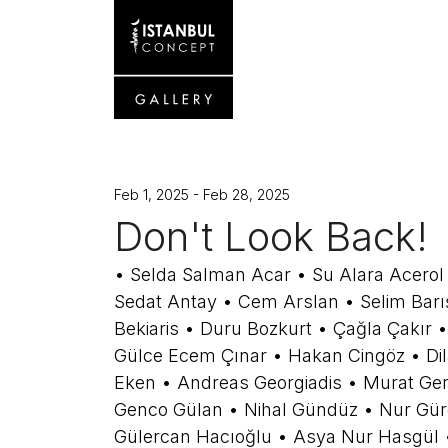
Feb 1, 2025 - Feb 28, 2025
Don't Look Back!
• Selda Salman Acar • Su Alara Acerol
Sedat Antay • Cem Arslan • Selim Barış
Bekiaris • Duru Bozkurt • Çağla Çakır 
Gülce Ecem Çınar • Hakan Cingöz • Di
Eken • Andreas Georgiadis • Murat Ge
Genco Gülan • Nihal Gündüz • Nur Güre
Gülercan Hacıoğlu • Asya Nur Hasgül •