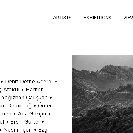
ARTISTS
EXHIBITIONS
VIE
 • Deniz Defne Acerol •
 Atakül • Hariton
• Yağızhan Çalışkan •
lan Demirbağ • Ömer
rmen • Ada Gökçin •
l • Ersin Gürtel •
 Nesrin İçen • Ezgi